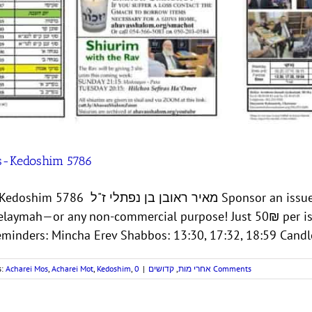
os-Kedoshim 5786
ue of the Ahavas Shalom Newsletter in
shelaymah—or any non-commercial purpose! Just 50₪ per i
inders: Mincha Erev Shabbos: 13:30, 17:32, 18:59 Candle 
s:
Acharei Mos
,
Acharei Mot
,
Kedoshim
,
|
קדושים
,
אחרי מות
0 Comments