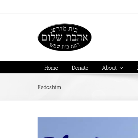
Skip
to
content
Home
Donate
About
Kedoshim