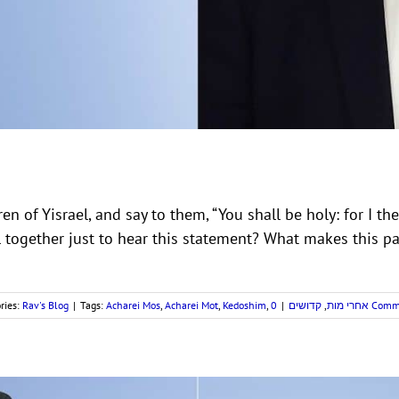
en of Yisrael, and say to them, “You shall be holy: for I th
l together just to hear this statement? What makes this pa
ries:
Rav's Blog
|
Tags:
Acharei Mos
,
Acharei Mot
,
Kedoshim
,
|
קדושים
,
אחרי מות
0 Com