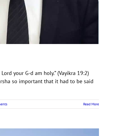
e Lord your G-d am holy.” (Vayikra 19:2)
rsha so important that it had to be said
ments
Read More