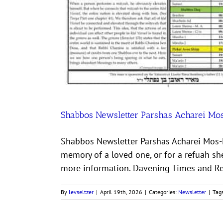
Shabbos Newsletter Parshas Acharei M
Shabbos Newsletter Parshas Acharei Mos-Kedoshim 5786 מאיר ראובן בן נפתלי ז"ל Sponsor an iss
memory of a loved one, or for a refuah 
more information. Davening Times and Rem
By
levseltzer
|
April 19th, 2026
|
Categories:
Newsletter
|
Tag