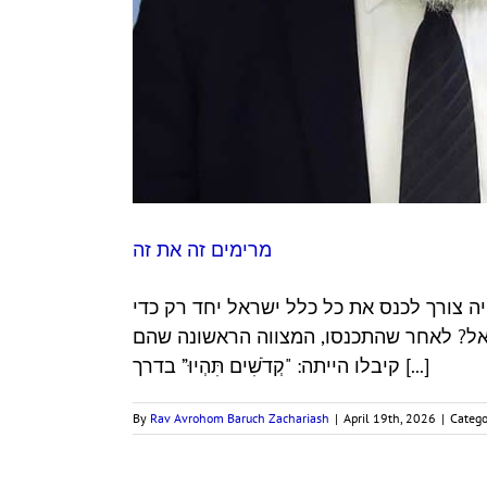
מרימים זה את זה
א יט:ב) מדוע היה צורך לכנס את כל כלל ישראל יחד רק כדי
ראל? לאחר שהתכנסו, המצווה הראשונה שהם
קיבלו הייתה: "קְדֹשִׁים תִּהְיוּ” בדרך [...]
By
Rav Avrohom Baruch Zachariash
|
April 19th, 2026
|
Catego