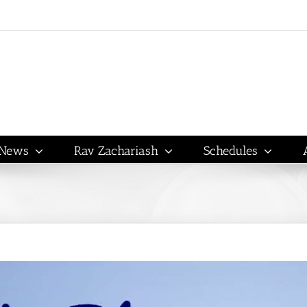
News
Rav Zachariash
Schedules