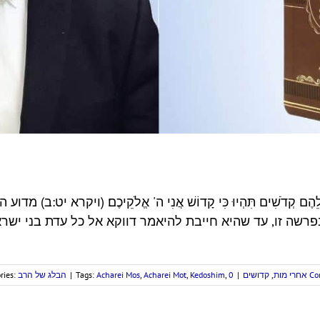
ַרְתָּ אֲלֵהֶם קְדֹשִׁים תִּהְיוּ כִּי קָדוֹשׁ אֲנִי ה' אֱלֹקֵיכֶם׃ (ויקר
רשה זו, עד שהיא חייבת להיאמר דווקא אל כל עדת בני יש
ries:
הבלג של הרב
|
Tags:
Acharei Mos
,
Acharei Mot
,
Kedoshim
,
|
קדושים
,
אחרי מות
0 C