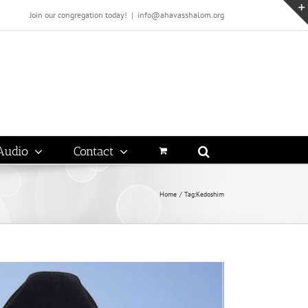
Join our congregation today!
|
info@ahavasshalom.org
Audio
Contact
Home
Tag:
Kedoshim