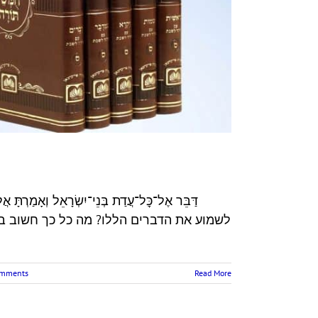
דַּבֵּר אֶל־כׇּל־עֲדַת בְּנֵי־יִשְׂרָאֵל וְאָמ
לשמוע את הדברים הללו? מה כל כך חשוב בפ
omments
Read More